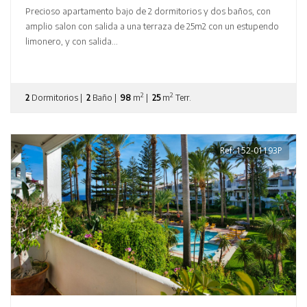
Precioso apartamento bajo de 2 dormitorios y dos baños, con
amplio salon con salida a una terraza de 25m2 con un estupendo
limonero, y con salida...
2
2
2
Dormitorios |
2
Baño |
98
m
|
25
m
Terr.
Ref: 152-01193P