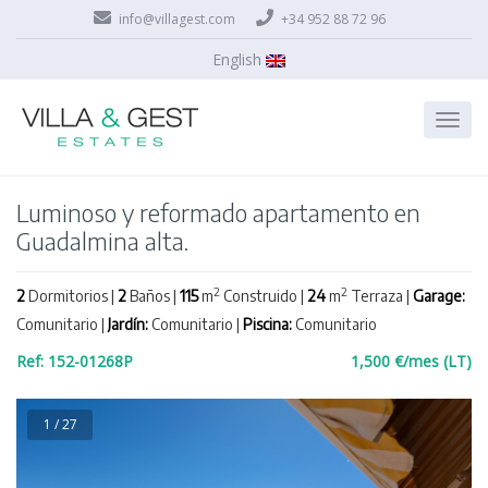
info@villagest.com
+34 952 88 72 96
English
Luminoso y reformado apartamento en
Guadalmina alta.
2
2
2
Dormitorios |
2
Baños |
115
m
Construido |
24
m
Terraza |
Garage:
Comunitario |
Jardín:
Comunitario |
Piscina:
Comunitario
Ref: 152-01268P
1,500 €/mes (LT)
1 / 27