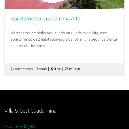
Apartamento Guadalmina Alta
Abstenerse inmobiliarias Situado en Guadalmina Alta, este
apartamento de 2 habitaciones y 2 baños en una segunda planta
con orientacion sur y...
2
2
2
Dormitorios |
2
Baño |
120
m
|
25
m
Terr.
Villa & Gest Guadalmina
- Sobre Villagest