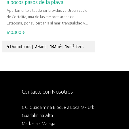
a pocos pasos de la playa
Apartamento situado en la exclusiva Urbanizacion
de Costalita, una de las mejores areas de
Estepona, por su cercania al mar, tranquilidad y...
610.000 €
2
2
4
Dormitorios |
2
Baño |
132
m
|
15
m
Terr.
Contacte con Nosotros
C.C. Guadalmina Bloque 2 Local 9 - Urb.
Guadalmina Alta
Marbella - Málaga