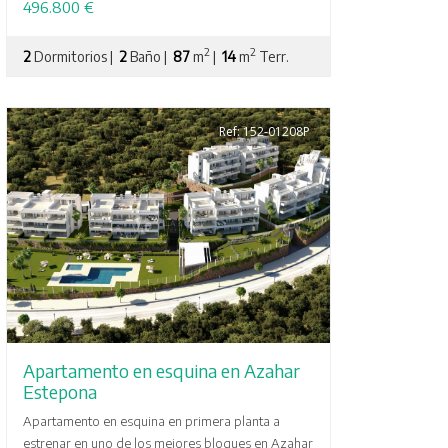
496.800 €
2
2
2
Dormitorios |
2
Baño |
87
m
|
14
m
Terr.
Ref: 152-01208P
Apartamento en esquina en Azahar
Estepona
Apartamento en esquina en primera planta a
estrenar en uno de los mejores bloques en Azahar