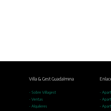
Villa & Gest Guadalmina
Enlac
- Sobre Villagest
- Apar
- Ventas
- Apar
- Alquileres
- Apar