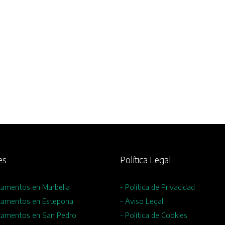
es
Política Legal
tamentos en Marbella
- Política de Privacidad
tamentos en Estepona
- Aviso Legal
tamentos en San Pedro
- Política de Cookies