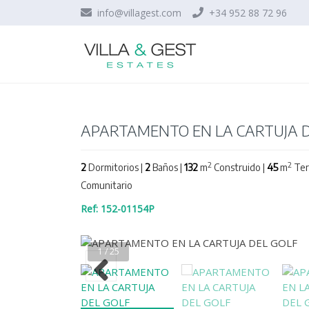
info@villagest.com
+34 952 88 72 96
APARTAMENTO EN LA CARTUJA D
2
2
2
Dormitorios |
2
Baños |
132
m
Construido |
45
m
Ter
Comunitario
Ref: 152-01154P
1 / 25