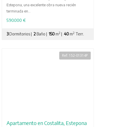
Estepona, una excelente obra nueva recién
terminada en...
590.000 €
2
2
3
Dormitorios |
2
Baño |
150
m
|
40
m
Terr.
Ref: 152-01314P
Apartamento en Costalita, Estepona